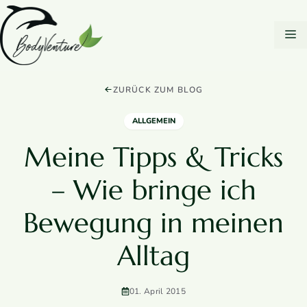
Zum
DSGVO Cookie Consent mit Real Cookie Banner
Inhalt
M
springen
ZURÜCK ZUM BLOG
ALLGEMEIN
Meine Tipps & Tricks
– Wie bringe ich
Bewegung in meinen
Alltag
01. April 2015