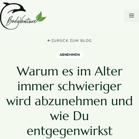
Zum
DSGVO Cookie Consent mit Real Cookie Banner
Inhalt
M
springen
ZURÜCK ZUM BLOG
ABNEHMEN
Warum es im Alter
immer schwieriger
wird abzunehmen und
wie Du
entgegenwirkst