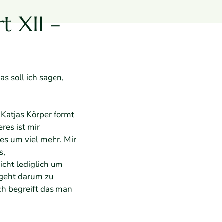
t XII –
s soll ich sagen,
Katjas Körper formt
res ist mir
es um viel mehr. Mir
s,
icht lediglich um
 geht darum zu
ch begreift das man