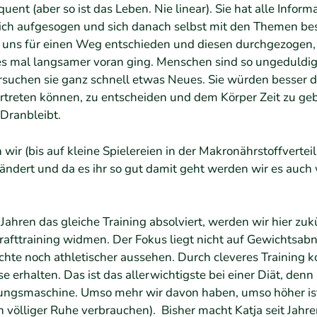
ent (aber so ist das Leben. Nie linear). Sie hat alle Informa
sich aufgesogen und sich danach selbst mit den Themen besc
 uns für einen Weg entschieden und diesen durchgezogen, 
s mal langsamer voran ging. Menschen sind so ungeduldi
versuchen sie ganz schnell etwas Neues. Sie würden besser d
vertreten können, zu entscheiden und dem Körper Zeit zu geb
ranbleibt.
ir (bis auf kleine Spielereien in der Makronährstoffverteil
rändert und da es ihr so gut damit geht werden wir es auch 
 Jahren das gleiche Training absolviert, werden wir hier zu
afttraining widmen. Der Fokus liegt nicht auf Gewichtsa
öchte noch athletischer aussehen. Durch cleveres Training k
 erhalten. Das ist das allerwichtigste bei einer Diät, den
ungsmaschine. Umso mehr wir davon haben, umso höher i
 in völliger Ruhe verbrauchen). Bisher macht Katja seit Jah