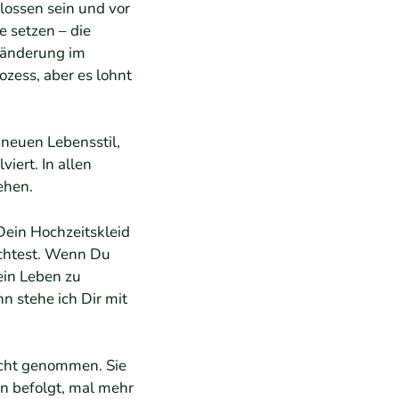
lossen sein und vor
 setzen – die
eränderung im
zess, aber es lohnt
 neuen Lebensstil,
iert. In allen
ehen.
Dein Hochzeitskleid
öchtest. Wenn Du
Dein Leben zu
n stehe ich Dir mit
licht genommen. Sie
ln befolgt, mal mehr