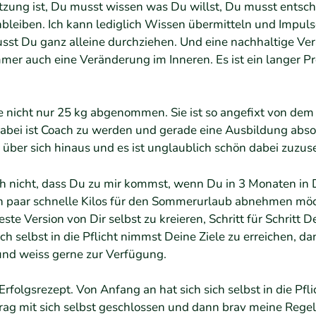
tzung ist, Du musst wissen was Du willst, Du musst entsch
leiben. Ich kann lediglich Wissen übermitteln und Impulse
usst Du ganz alleine durchziehen. Und eine nachhaltige V
er auch eine Veränderung im Inneren. Es ist ein langer Pro
le nicht nur 25 kg abgenommen. Sie ist so angefixt von dem
dabei ist Coach zu werden und gerade eine Ausbildung absolv
 über sich hinaus und es ist unglaublich schön dabei zuzus
 nicht, dass Du zu mir kommst, wenn Du in 3 Monaten in 
ein paar schnelle Kilos für den Sommerurlaub abnehmen m
beste Version von Dir selbst zu kreieren, Schritt für Schritt 
 selbst in die Pflicht nimmst Deine Ziele zu erreichen, dan
und weiss gerne zur Verfügung.
Erfolgsrezept. Von Anfang an hat sich sich selbst in die Pf
rtrag mit sich selbst geschlossen und dann brav meine Rege